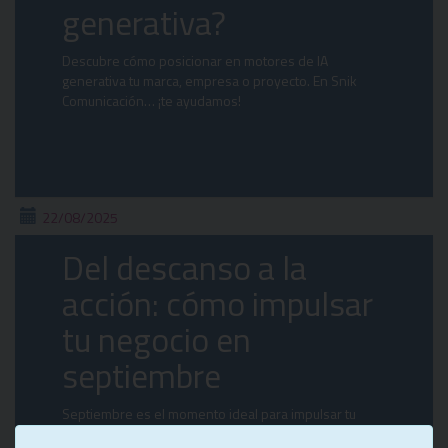
generativa?
Descubre cómo posicionar en motores de IA
generativa tu marca, empresa o proyecto. En Snik
Comunicación… ¡te ayudamos!
22/08/2025
Del descanso a la
acción: cómo impulsar
tu negocio en
septiembre
Septiembre es el momento ideal para impulsar tu
negocio: revisa tus metas, ajusta estrategias y conecta