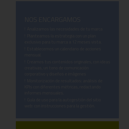
NOS ENCARGAMOS
! Analizamos las necesidades de tu marca
! Planteamos la estrategia con un plan
exclusivo para tu marca a 12 meses vista.
! Establecemos un calendario de acciones
mensual.
! Creamos tus contenidos originales, con ideas
creativas, un tono de comunicación
corporativo y diseños e imágenes
! Monitorización de resultados: análisis de
KPIs con diferentes métricas, redactando
informes mensuales.
! Guía de uso para la autogestión del sitio
web: con instrucciones para la gestión.