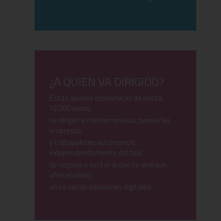
¿A QUIEN VA DIRIGIDO?
Estas ayudas económicas de hasta
12.000 euros,
se dirigen a microempresas, pequeñas
empresas
y trabajadores autónomos,
independientemente del tipo
de negocio o sector al que se dedique,
ofreciéndoles
una o varias soluciones digitales.