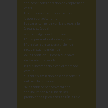
! No tener consideración de empresa en
crisis.
! Ser una microempresa, pyme o
trabajador autónomo.
! Estar al corriente con los pagos a la
Seguridad Social
y ante la Agencia Tributaria.
! No superar el límite de ayudas.
! No estar sujeta a una orden de
recuperación pendiente
de la Comisión Europea que haya
declarado una ayuda
legal e incompatible con el mercado
común.
! Estar en situación de alta y tener la
antigüedad mínima que
se establece por convocatoria.
! No incurrir en ninguna de las
prohibiciones previstas según la Ley.