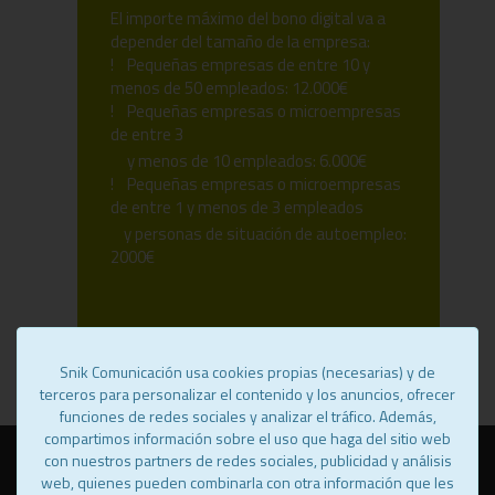
El importe máximo del bono digital va a
depender del tamaño de la empresa:
! Pequeñas empresas de entre 10 y
menos de 50 empleados: 12.000€
! Pequeñas empresas o microempresas
de entre 3
y menos de 10 empleados: 6.000€
! Pequeñas empresas o microempresas
de entre 1 y menos de 3 empleados
y personas de situación de autoempleo:
2000€
Snik Comunicación usa cookies propias (necesarias) y de
terceros para personalizar el contenido y los anuncios, ofrecer
funciones de redes sociales y analizar el tráfico. Además,
compartimos información sobre el uso que haga del sitio web
con nuestros partners de redes sociales, publicidad y análisis
web, quienes pueden combinarla con otra información que les