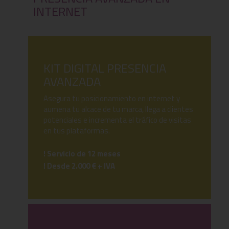
INTERNET
KIT DIGITAL PRESENCIA
AVANZADA
Asegura tu posicionamiento en internet y
aumena tu alcace de tu marca, llega a clientes
potenciales e incrementa el tráfico de visitas
en tus plataformas.
! Servicio de 12 meses
! Desde 2.000 € + IVA