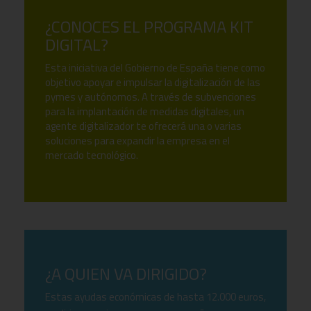
¿CONOCES EL PROGRAMA KIT
DIGITAL?
Esta iniciativa del Gobierno de España tiene como
objetivo apoyar e impulsar la digitalización de las
pymes y autónomos. A través de subvenciones
para la implantación de medidas digitales, un
agente digitalizador te ofrecerá una o varias
soluciones para expandir la empresa en el
mercado tecnológico.
¿A QUIEN VA DIRIGIDO?
Estas ayudas económicas de hasta 12.000 euros,