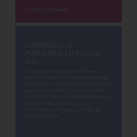
! Desde 350 €/anuales
! CAMPAÑAS DE
PUBLICIDAD EN GOOGLE
ADS
Consigue mayor presencia en Internet
realizando campañas de publicidad de pago
en Google Ads y plataformas asociadas. para
promocionar y vender tu sitio de comercio
electrónico. Creamos la creatividad, mensaje
y diseño de tus campañas y las
optimizamos para llegar a tu target de
manera eficiente.