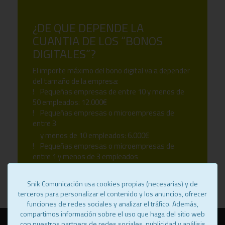
¿DE QUE DEPENDE LA
CUANTIA DE LOS “BONOS
DIGITALES”?
El importe máximo del bono digital va a depender
del tamaño de la empresa:
! Pequeñas empresas de entre 10 y menos de
50 empleados: 12.000€
! Pequeñas empresas o microempresas de
entre 3
y menos de 10 empleados: 6.000€
! Pequeñas empresas o microempresas de
entre 1 y menos de 3 empleados
y personas de situación de autoempleo: 2000€
Snik Comunicación usa cookies propias (necesarias) y de
terceros para personalizar el contenido y los anuncios, ofrecer
funciones de redes sociales y analizar el tráfico. Además,
compartimos información sobre el uso que haga del sitio web
con nuestros partners de redes sociales, publicidad y análisis