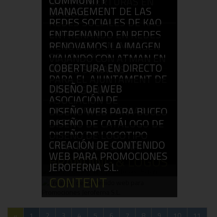
COMMUNITY
CAT Y COBERTURAS EN
SEO
MANAGEMENT DE LAS
DIRECTO
REDES SOCIALES DE KAO
RRSS
CHIMIGRAF
ENTRENANDO EN REDES
SOCIALES CON JML
RRSS
RENOVAMOS LA IMAGEN
DE LOVERLAB
RRSS
VIAJANDO CON ATMAN EN
COBERTURA EN DIRECTO
REDES SOCIALES
BRANDING & LOGOS
PARA EL AJUNTAMENT DE
RRSS
DISEÑO DE WEB
TARRAGONA
ASOCIACIÓN DE
RRSS
CERVECERAS DE MADRID
DISEÑO WEB PARA BUCEO
SAFARI
WEB
DISEÑO DE CATÁLOGO DE
CUENTICUADROS
WEB
DISEÑO DE LOGOTIPO
CREACIÓN DE CONTENIDO
PARA BUCEO SAFARI
CATÁLOGOS
WEB PARA PROMOCIONES
BRANDING & LOGOS
JEROFERNA S.L.
CONTENT
«
1
2
3
4
5
6
7
8
9
10
11