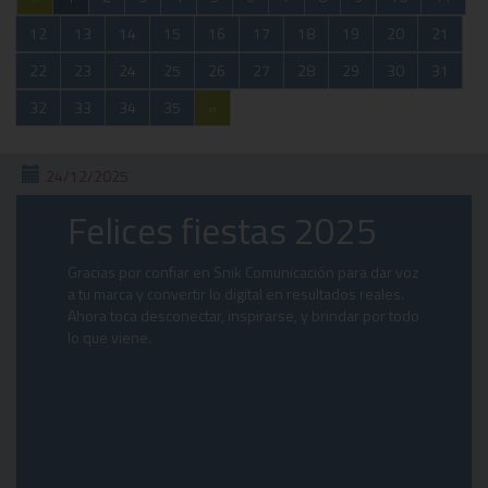
12
13
14
15
16
17
18
19
20
21
22
23
24
25
26
27
28
29
30
31
32
33
34
35
»
24/12/2025
Felices fiestas 2025
Gracias por confiar en Snik Comunicación para dar voz
a tu marca y convertir lo digital en resultados reales.
Ahora toca desconectar, inspirarse, y brindar por todo
lo que viene.