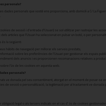
des personals?
les dades personals que vostè ens proporciona, amb domicili a C/ La Figuer
.
okies de sessió i d'entrada d'Usuari) se sol utilitzar per rastrejar les accio
 dels articles que l'Usuari ha seleccionat en pulsar un botó, o per personali
s és la següent:
seus hàbits de navegació per millorar els serveis prestats;
nformació sobre les preferències de l'Usuari per gestionar els espais public
l rendiment dels anuncis i es proporcionen recomanacions relatives a produ
 sobre l'ús de les cookies en aquesta web.
 dades personals?
nals ve donada pel seu consentiment, atorgat en el moment de posar-se en c
kies de sessió o personalització, la legitimació per al tractament ve donada 
obligació legal o als tercers indicats en el cas d' ús de cookies gestionade