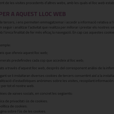
 de les visites procedents d'altres webs, amb les quals el lloc web establei
 PER A AQUEST LLOC WEB
e tercers, i ens permeten emmagatzemar i accedir a informació relativa a l’idi
m seguir i analitzar l’activitat que realitza per millorar i prestar els nostre
amb l’única finalitat de fer més eficaç la navegació. En cap cas aquestes coo
exemple:
erveis que ofereix aquest lloc web;
 generals predefinides cada cop que accedeix al lloc web;
tats a través d’aquest lloc web, després del corresponent anàlisi de la infor
ant se li instal·laran diverses cookies de tercers consentint així a la insta
la realització d’estadístiques anònimes sobre les visites, recopilant inform
t per tot el nostre web.
kies de xarxes socials, en concret les següents:
ica de privacitat i ús de cookies.
lítica de cookies.
gina sobre l’ús de les cookies.