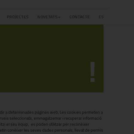
PROJECTES
NOVETATS
CONTACTE
ES
!
ccedir a determinades pàgines web. Les cookies permeten a
serveis seleccionats, emmagatzemar i recuperar informació
itzi el seu equip, es poden utilitzar per reconèixer
metin conèixer les seves dades personals, llevat de permís