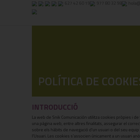
627 42 60 19
977 80 32 98
hola@
POLÍTICA DE COOKIE
INTRODUCCIÓ
La web de Snik Comunicación utilitza cookies pròpies i d
una pàgina web, entre altres finalitats, assegurar el cor
sobre els hàbits de navegació d'un usuari o del seu equip i 
l'Usuari. Les cookies s'associen únicament a un usuari an