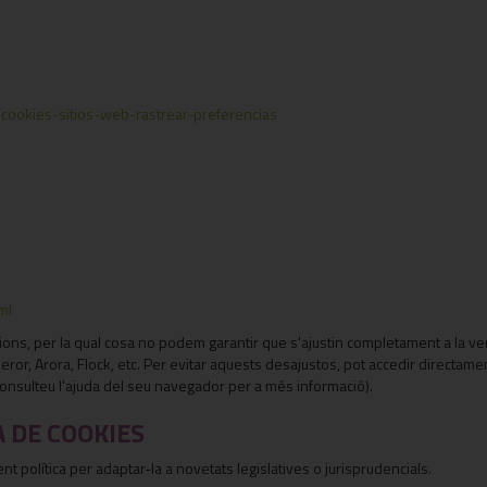
ar-cookies-sitios-web-rastrear-preferencias
ml
s, per la qual cosa no podem garantir que s'ajustin completament a la vers
r, Arora, Flock, etc. Per evitar aquests desajustos, pot accedir directam
 consulteu l'ajuda del seu navegador per a més informació).
A DE COOKIES
nt política per adaptar-la a novetats legislatives o jurisprudencials.