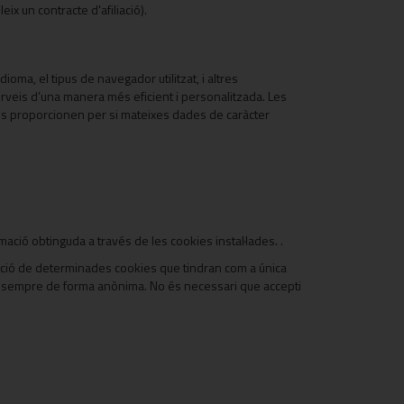
x un contracte d'afiliació).
oma, el tipus de navegador utilitzat, i altres
s serveis d’una manera més eficient i personalitzada. Les
kies proporcionen per si mateixes dades de caràcter
mació obtinguda a través de les cookies instal·lades. .
l·lació de determinades cookies que tindran com a única
ación sempre de forma anònima. No és necessari que accepti