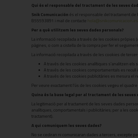
Qui és el responsable del tractament de les seves da
Snik Comunicación
és el responsable del tractament de 
B55593891 i mail de contacte
hola@snikcomunicacion.es
Per a què utilitzem les seves dades personals?
La informació recopilada a través de les cookies pròpies (co
pàgines, o com a cistella de la compra per fer el seguiment
La informació recopilada a través de les cookies de tercer
A través de les cookies analítiques s'analitzen els 
A través de les cookies comportamentals es recull i
A través de les cookies publicitàries es mesura e
Per veure exactament l'ús de les cookies vegeu el quadre
Quina és la base legal per al tractament de les seves
La legitimació per al tractament de les seves dades perso
analítiques, comportamentals i publicitàries; per a les coo
tractament).
A qui comuniquem les seves dades?
No se cediran ni comunicaran dades a tercers, excepte per 