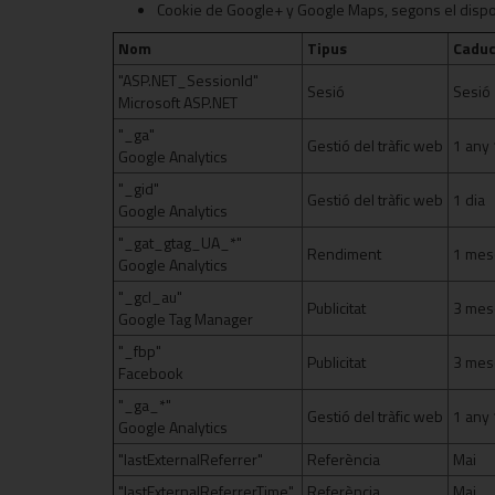
Cookie de Google+ y Google Maps, segons el disposa
Nom
Tipus
Caduc
"ASP.NET_SessionId"
Sesió
Sesió
Microsoft ASP.NET
"_ga"
Gestió del tràfic web
1 any 
Google Analytics
"_gid"
Gestió del tràfic web
1 dia
Google Analytics
"_gat_gtag_UA_*"
Rendiment
1 mes
Google Analytics
"_gcl_au"
Publicitat
3 mes
Google Tag Manager
"_fbp"
Publicitat
3 mes
Facebook
"_ga_*"
Gestió del tràfic web
1 any 
Google Analytics
"lastExternalReferrer"
Referència
Mai
"lastExternalReferrerTime"
Referència
Mai