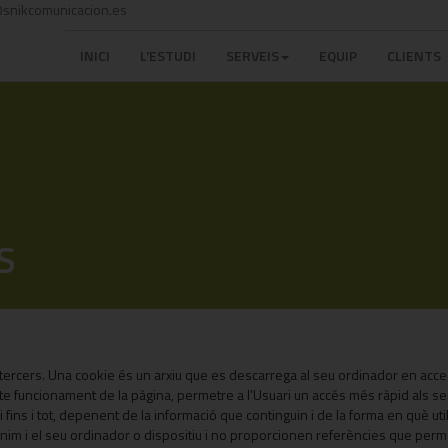
snikcomunicacion.es
INICI
L'ESTUDI
SERVEIS
EQUIP
CLIENTS
S
e tercers. Una cookie és un arxiu que es descarrega al seu ordinador en a
recte funcionament de la pàgina, permetre a l'Usuari un accés més ràpid als 
fins i tot, depenent de la informació que continguin i de la forma en què util
ònim i el seu ordinador o dispositiu i no proporcionen referències que per