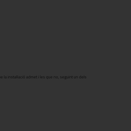
la instal·lació admet i les que no, seguint un dels