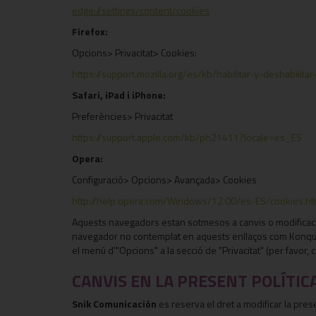
edge://settings/content/cookies
Firefox:
Opcions> Privacitat> Cookies:
https://support.mozilla.org/es/kb/habilitar-y-deshabilit
Safari, iPad i iPhone:
Preferències> Privacitat
https://support.apple.com/kb/ph21411?locale=es_ES
Opera:
Configuració> Opcions> Avançada> Cookies
http://help.opera.com/Windows/12.00/es-ES/cookies.ht
Aquests navegadors estan sotmesos a canvis o modificacion
navegador no contemplat en aquests enllaços com Konquero
el menú d'"Opcions" a la secció de "Privacitat" (per favor,
CANVIS EN LA PRESENT POLÍTIC
Snik Comunicación
es reserva el dret a modificar la prese