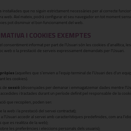
s instal·lades que no siguin estrictament necessàries per al correcte funcion
ra web. Així mateix, podrà configurar el seu navegador en tot moment sense q
okies pot disminuir el bon funcionament del web.
RMATIVA I COOKIES EXEMPTES
l consentiment informat per part de l'Usuari són les cookies d'analítica, les 
 lloc web o la prestació de serveis expressament demandats per l'Usuari.
pròpies
(aquelles que s'envien a l'equip terminal de l'Usuari des d'un equi
ant les cookies).
es de
sessió
(dissenyades per demanar i emmagatzemar dades mentre l'Usua
ccedides i tractades durant un període definit pel responsable de la cooki
mació que recopilen, poden ser:
 la web i la prestació del servei contractat);
 l'Usuari accedir al servei amb característiques predefinides, com ara l'idio
s que es realitza de la web);
obre les preferències i eleccions personals dels usuaris);