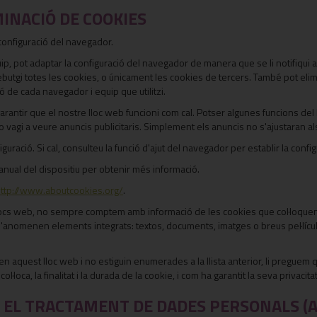
MINACIÓ DE COOKIES
 configuració del navegador.
uip, pot adaptar la configuració del navegador de manera que se li notifiqui 
utgi totes les cookies, o únicament les cookies de tercers. També pot elimi
 de cada navegador i equip que utilitzi.
rantir que el nostre lloc web funcioni com cal. Potser algunes funcions del l
 no vagi a veure anuncis publicitaris. Simplement els anuncis no s'ajustaran 
ració. Si cal, consulteu la funció d'ajut del navegador per establir la config
manual del dispositiu per obtenir més informació.
ttp://www.aboutcookies.org/
.
llocs web, no sempre comptem amb informació de les cookies que col·loquen t
'anomenen elements integrats: textos, documents, imatges o breus pel·líc
 en aquest lloc web i no estiguin enumerades a la llista anterior, li pregu
loca, la finalitat i la durada de la cookie, i com ha garantit la seva privacitat
EL TRACTAMENT DE DADES PERSONALS (A