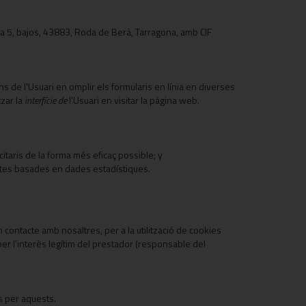
a 5, bajos, 43883, Roda de Berà, Tarragona, amb CIF
ns de l'Usuari en omplir els formularis en línia en diverses
tzar la
interfície de
l'Usuari en visitar la pàgina web.
itaris de la forma més eficaç possible; y
ctes basades en dades estadístiques.
ontacte amb nosaltres, per a la utilització de cookies
per l'interès legítim del prestador (responsable del
s per aquests.