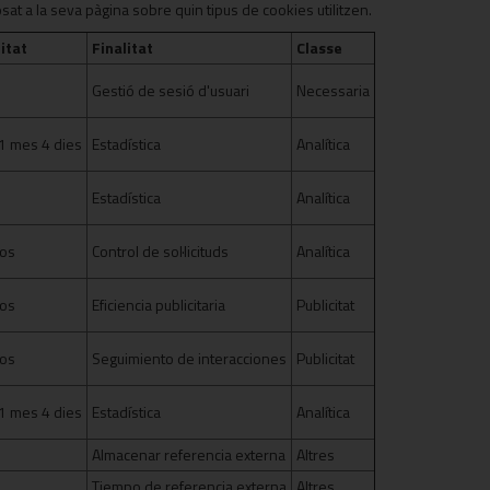
t a la seva pàgina sobre quin tipus de cookies utilitzen.
itat
Finalitat
Classe
Gestió de sesió d'usuari
Necessaria
1 mes 4 dies
Estadística
Analítica
Estadística
Analítica
os
Control de sol·licituds
Analítica
os
Eficiencia publicitaria
Publicitat
os
Seguimiento de interacciones
Publicitat
1 mes 4 dies
Estadística
Analítica
Almacenar referencia externa
Altres
Tiempo de referencia externa
Altres