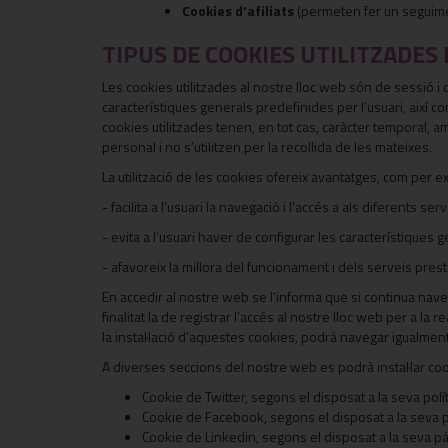
Cookies d'afiliats
(permeten fer un seguiment
TIPUS DE COOKIES UTILITZADES
Les cookies utilitzades al nostre lloc web són de sessió i d
característiques generals predefinides per l’usuari, així co
cookies utilitzades tenen, en tot cas, caràcter temporal, 
personal i no s’utilitzen per la recollida de les mateixes.
La utilització de les cookies ofereix avantatges, com per 
- facilita a l’usuari la navegació i l’accés a als diferents s
- evita a l’usuari haver de configurar les característiques
- afavoreix la millora del funcionament i dels serveis pres
En accedir al nostre web se l’informa que si continua naveg
finalitat la de registrar l’accés al nostre lloc web per a 
la instal·lació d’aquestes cookies, podrá navegar igualmen
A diverses seccions del nostre web es podrà instal·lar coo
Cookie de Twitter, segons el disposat a la seva polít
Cookie de Facebook, segons el disposat a la seva po
Cookie de Linkedin, segons el disposat a la seva pá