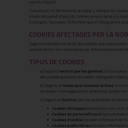
exprés d'aquell.
L'Usuari pot, en tot moment, acceptar o rebutjar les cookie
través del panell d'ajust de cookies proporcionat a la nost
continguts. Tanmateix, l'informem que el rebuig de les co
COOKIES AFECTADES PER LA NO
Segons la directiva de la UE, les cookies que requereixen e
caràcter tècnic i les necessàries per al funcionament del
TIPUS DE COOKIES
a) Segons l'
entitat que les gestioni
, hi ha cookies
altra entitat que tracta les dades obtingudes mitjanç
b) Segons el
temps que romanen actives
, hi ha l
les dades s'emmagatzemen al terminal i poden ser a
c) Segons la
finalitat
per a la qual tracten la infor
Cookies tècniques
(necessàries per a l'ús de
Cookies de personalització
(que permeten a
Cookies d'anàlisi
(recullen informació de l'ú
Cookies publicitàries
(recullen informació s