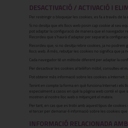
DESACTIVACIÓ / ACTIVACIÓ I ELI
Per restringir o bloquejar les cookies, es fa a través de la
Si no desitja que els llocs web posin cap cookie al seu eq
pot adaptar la configuració de manera que el navegador reb
Recordeu que s'haurà d'adaptar per separat la configuració
Recordeu que, si no desitja rebre cookies, ja no podrem ga
llocs web. A més, rebutjar les cookies no significa que ja
Cada navegador té un mètode diferent per adaptar la configu
Per desactivar les cookies al telèfon mòbil, consulteu el 
Pot obtenir més informació sobre les cookies a Internet:
h
Tenint en compte la forma en què funciona Internet i els 
especialment a casos en què la pàgina web conté el que s
mostren al nostre lloc web o mitjançant el mateix.
Per tant, en cas que es trobi amb aquest tipus de cookies
el tercer per demanar-li informació sobre les cookies que col·
INFORMACIÓ RELACIONADA AMB 