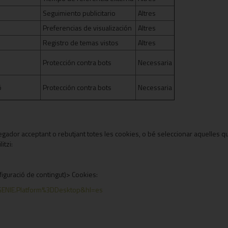
Seguimiento publicitario
Altres
Preferencias de visualización
Altres
Registro de temas vistos
Altres
Protección contra bots
Necessaria
ó
Protección contra bots
Necessaria
ador acceptant o rebutjant totes les cookies, o bé seleccionar aquelles que 
itzi:
iguració de contingut)> Cookies:
GENIE.Platform%3DDesktop&hl=es