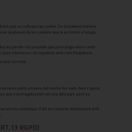
abans que es col·loqui cap cookie. De la mateixa manera,
nar qualsevol de les cookies que ja es trobin a l'equip.
loc es perdin i és possible que ja no pugui veure certs
als seus interessos i es repetiran amb més freqüència.
uració correcta.
erceres parts a través del nostre lloc web. Això s'aplica
ules que s'emmagatzemen en una altra part, però es
em que ens ho comuniqui. O bé en contacte directament amb
.
RT.13 RGPD)