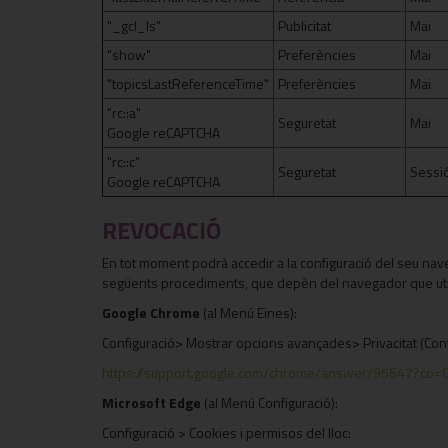
"_gcl_ls"
Publicitat
Mai
"show"
Preferències
Mai
"topicsLastReferenceTime"
Preferències
Mai
"rc::a"
Seguretat
Mai
Google reCAPTCHA
"rc::c"
Seguretat
Sessi
Google reCAPTCHA
REVOCACIÓ
En tot moment podrà accedir a la configuració del seu naveg
següents procediments, que depèn del navegador que util
Google Chrome
(al Menú Eines):
Configuració> Mostrar opcions avançades> Privacitat (Conf
https://support.google.com/chrome/answer/95647?co=
Microsoft Edge
(al Menú Configuració):
Configuració > Cookies i permisos del lloc: