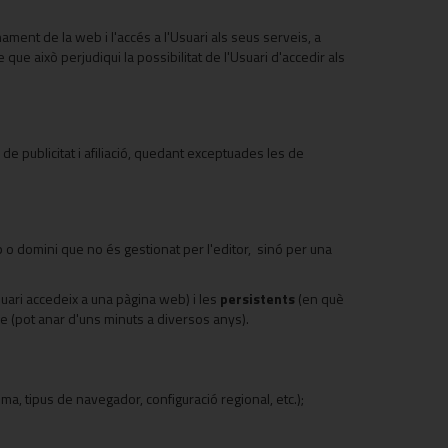
ament de la web i l'accés a l'Usuari als seus serveis, a
ue això perjudiqui la possibilitat de l'Usuari d'accedir als
de publicitat i afiliació, quedant exceptuades les de
p o domini que no és gestionat per l'editor, sinó per una
ri accedeix a una pàgina web) i les
persistents
(en què
e (pot anar d'uns minuts a diversos anys).
ma, tipus de navegador, configuració regional, etc.);