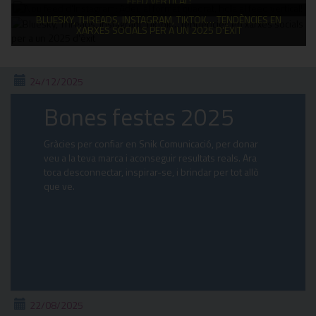
FEED VERTICAL!
BLUESKY, THREADS, INSTAGRAM, TIKTOK… TENDÈNCIES EN
XARXES SOCIALS PER A UN 2025 D'ÈXIT
24/12/2025
Bones festes 2025
Gràcies per confiar en Snik Comunicació, per donar
veu a la teva marca i aconseguir resultats reals. Ara
toca desconnectar, inspirar-se, i brindar per tot allò
que ve.
22/08/2025