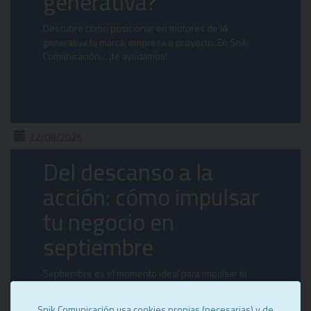
generativa?
Descubre cómo posicionar en motores de IA
generativa tu marca, empresa o proyecto. En Snik
Comunicación… ¡te ayudamos!
22/08/2025
Del descanso a la
acción: cómo impulsar
tu negocio en
septiembre
Septiembre es el momento ideal para impulsar tu
negocio: revisa tus metas, ajusta estrategias y conecta
con tu audiencia con éxito
Snik Comunicación usa cookies propias (necesarias) y de