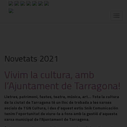
Toggl
naviga
Novetats 2021
Vivim la cultura, amb
l’Ajuntament de Tarragona!
Lletres, patrimoni, festes, teatre, música, art... Tota la cultura
de la ciutat de Tarragona té un lloc de trobada a les xarxes
socials de TGN Cultura, i des d’aquest estiu Snik Comunicación
tenim l’oportunitat de viure-la a fons amb la gestió d’aquesta
xarxa municipal de l’Ajuntament de Tarragona.