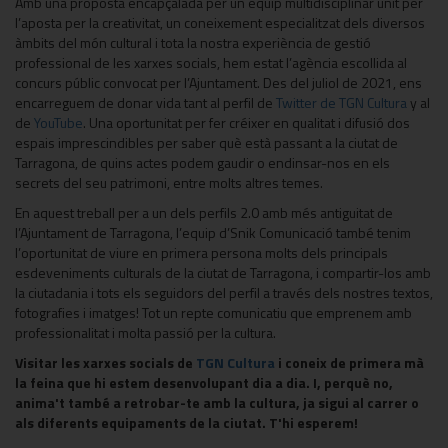
Amb una proposta encapçalada per un equip multidisciplinar unit per
l’aposta per la creativitat, un coneixement especialitzat dels diversos
àmbits del món cultural i tota la nostra experiència de gestió
professional de les xarxes socials, hem estat l’agència escollida al
concurs públic convocat per l’Ajuntament. Des del juliol de 2021, ens
encarreguem de donar vida tant al perfil de
Twitter de TGN Cultura
y al
de
YouTube
. Una oportunitat per fer créixer en qualitat i difusió dos
espais imprescindibles per saber què està passant a la ciutat de
Tarragona, de quins actes podem gaudir o endinsar-nos en els
secrets del seu patrimoni, entre molts altres temes.
En aquest treball per a un dels perfils 2.0 amb més antiguitat de
l’Ajuntament de Tarragona, l’equip d’Snik Comunicació també tenim
l’oportunitat de viure en primera persona molts dels principals
esdeveniments culturals de la ciutat de Tarragona, i compartir-los amb
la ciutadania i tots els seguidors del perfil a través dels nostres textos,
fotografies i imatges! Tot un repte comunicatiu que emprenem amb
professionalitat i molta passió per la cultura.
Visitar les xarxes socials de
TGN Cultura
i coneix de primera mà
la feina que hi estem desenvolupant dia a dia. I, perquè no,
anima't també a retrobar-te amb la cultura, ja sigui al carrer o
als diferents equipaments de la ciutat. T'hi esperem!