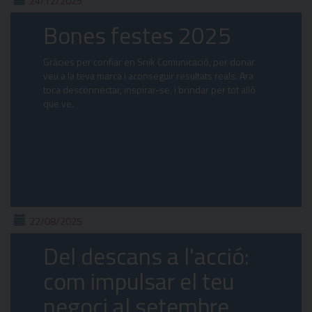
24/12/2025
Bones festes 2025
Gràcies per confiar en Snik Comunicació, per donar
veu a la teva marca i aconseguir resultats reals. Ara
toca desconnectar, inspirar-se, i brindar per tot allò
que ve.
22/08/2025
Del descans a l'acció:
com impulsar el teu
negoci al setembre