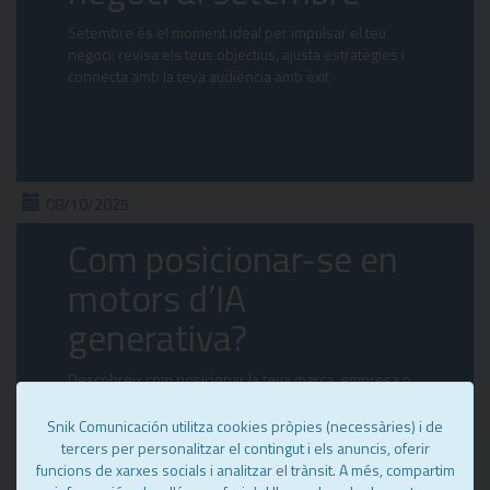
Setembre és el moment ideal per impulsar el teu
negoci: revisa els teus objectius, ajusta estratègies i
connecta amb la teva audiència amb èxit
08/10/2025
Com posicionar-se en
motors d’IA
generativa?
Descobreix com posicionar la teva marca, empresa o
projecte en motors d’IA generativa. A Snik
Comunicació… t’ajudem!
Snik Comunicación utilitza cookies pròpies (necessàries) i de
tercers per personalitzar el contingut i els anuncis, oferir
funcions de xarxes socials i analitzar el trànsit. A més, compartim