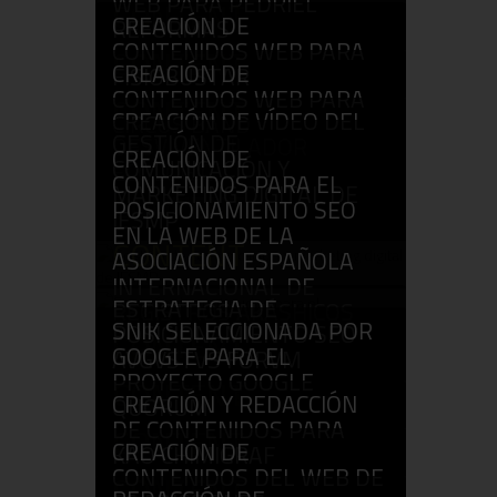
WEB PARA PEDRIEL
CONTENT
CREACIÓN DE
REFORMAS
CONTENIDOS WEB PARA
CONTENT
CREACIÓN DE
FISIOBUSTAR
CONTENIDOS WEB PARA
CONTENT
CREACIÓN DE VÍDEO DEL
CIRCUS BAND
GESTIÓN DE
DESV VENTILADOR
CONTENT
CREACIÓN DE
COMUNICACIÓN Y
ECOLOGIC
CONTENIDOS PARA EL
MARKETING DIGITAL DE
CONTENT
POSICIONAMIENTO SEO
IESMP
EN LA WEB DE LA
CONTENT
ASOCIACIÓN ESPAÑOLA
INTERNACIONAL DE
ESTRATEGIA DE
REGISTROS AKÁSHICOS
SNIK SELECCIONADA POR
POSICIONAMIENTO SEO
CONTENT
GOOGLE PARA EL
AVGVSTVS FORVM
PROYECTO GOOGLE
CONTENT
CREACIÓN Y REDACCIÓN
QUORUM
DE CONTENIDOS PARA
CONTENT
CREACIÓN DE
KAO CHIMIGRAF
CONTENIDOS DEL WEB DE
CONTENT