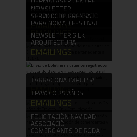
DERMALASER CENTRE
EMAILINGS
MÈDIC
NEWSLETTER
TARRAGONA COMERCIO
EMAILINGS
SERVICIO DE PRENSA
PARA NOMAD FESTIVAL
EMAILINGS
EMAILINGS
NEWSLETTER SILK
ARQUITECTURA
EMAILINGS
TARRAGONA IMPULSA
EMAILINGS
TRAYCCO 25 AÑOS
EMAILINGS
FELICITACIÓN NAVIDAD
ASSOCIACIÓ
COMERCIANTS DE RODA