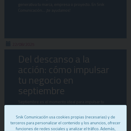
generativa tu marca, empresa o proyecto. En Snik
Comunicación… ¡te ayudamos!
22/08/2025
Del descanso a la
acción: cómo impulsar
tu negocio en
septiembre
Septiembre es el momento ideal para impulsar tu
negocio: revisa tus metas, ajusta estrategias y conecta
con tu audiencia con éxito
Snik Comunicación usa cookies propias (necesarias) y de
terceros para personalizar el contenido y los anuncios, ofrecer
funciones de redes sociales y analizar el tráfico. Además,