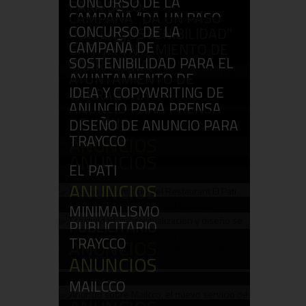
CONCURSO DE LA
LA CÁNTARA
ANUNCIOS
PARA SOLO
CAMPAÑA “DA UN PASO
INNOVACIONES
ANUNCIOS
CONCURSO DE LA
POR LA SOSTENIBILIDAD”
ANUNCIOS
CAMPAÑA DE
EMT/AYUNTAMIENTO DE
SOSTENIBILIDAD PARA EL
TARRAGONA
AYUNTAMIENTO DE
ANUNCIOS
IDEA Y COPYWRITING DE
TARRAGONA
ANUNCIO PARA PRENSA
ANUNCIOS
DE KIBUC
DISEÑO DE ANUNCIO PARA
TRAYCCO
ANUNCIOS
ANUNCIOS
EL PATI
ANUNCIOS
MINIMALISMO
PUBLICITARIO
TRAYCCO
ANUNCIOS
ANUNCIOS
MAILCCO