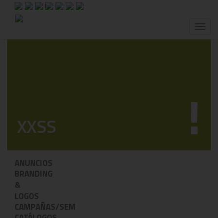
Toggl
naviga
!
XXSS
ANUNCIOS
BRANDING
&
LOGOS
CAMPAÑAS/SEM
CATÁLOGOS