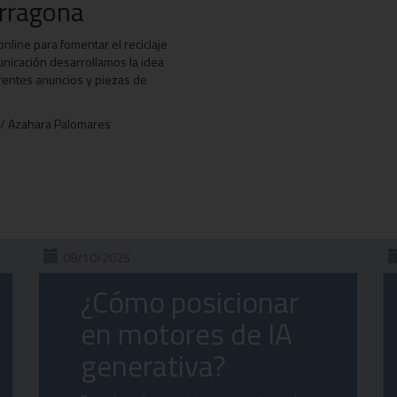
arragona
online para fomentar el reciclaje
municación desarrollamos la idea
rentes anuncios y piezas de
/ Azahara Palomares
08/10/2025
¿Cómo posicionar
en motores de IA
generativa?