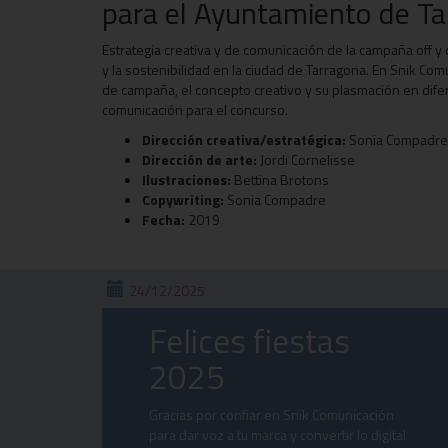
para el Ayuntamiento de T
Estrategia creativa y de comunicación de la campaña off y 
y la sostenibilidad en la ciudad de Tarragona. En Snik Co
de campaña, el concepto creativo y su plasmación en dife
comunicación para el concurso.
Dirección creativa/estratégica:
Sonia Compadre
Dirección de arte:
Jordi Cornelisse
Ilustraciones:
Bettina Brotons
Copywriting:
Sonia Compadre
Fecha:
2019
24/12/2025
Felices fiestas
2025
Gracias por confiar en Snik Comunicación
para dar voz a tu marca y convertir lo digital