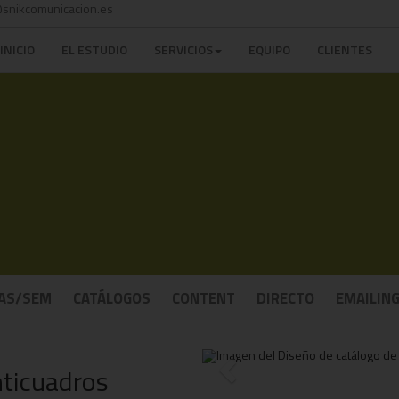
snikcomunicacion.es
INICIO
EL ESTUDIO
SERVICIOS
EQUIPO
CLIENTES
AS/SEM
CATÁLOGOS
CONTENT
DIRECTO
EMAILIN
Previous
nticuadros