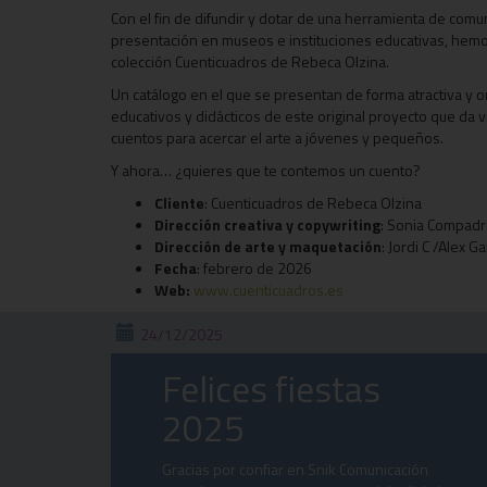
Con el fin de difundir y dotar de una herramienta de comu
presentación en museos e instituciones educativas, hemo
colección Cuenticuadros de Rebeca Olzina.
Un catálogo en el que se presentan de forma atractiva y 
educativos y didácticos de este original proyecto que da v
cuentos para acercar el arte a jóvenes y pequeños.
Y ahora… ¿quieres que te contemos un cuento?
Cliente
: Cuenticuadros de Rebeca Olzina
Dirección creativa y copywriting
: Sonia Compad
Dirección de arte y maquetación
: Jordi C /Alex G
Fecha
: febrero de 2026
Web:
www.cuenticuadros.es
24/12/2025
Felices fiestas
2025
Gracias por confiar en Snik Comunicación