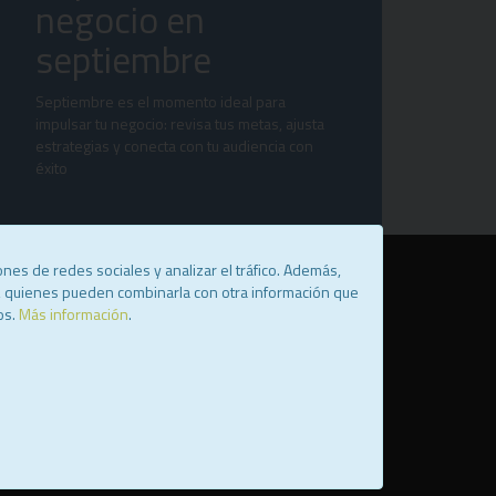
negocio en
septiembre
Septiembre es el momento ideal para
impulsar tu negocio: revisa tus metas, ajusta
estrategias y conecta con tu audiencia con
éxito
nes de redes sociales y analizar el tráfico. Además,
b, quienes pueden combinarla con otra información que
os.
Más información
.