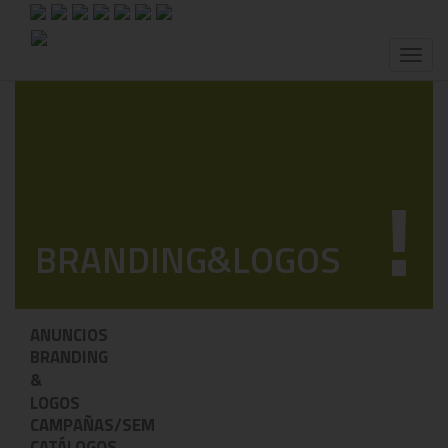
Toggl
naviga
!
BRANDING&LOGOS
ANUNCIOS
BRANDING
&
LOGOS
CAMPAÑAS/SEM
CATÁLOGOS