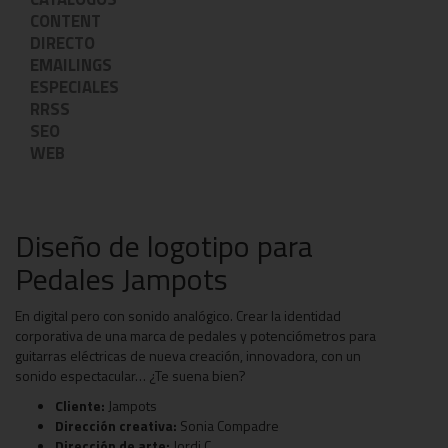
CONTENT
DIRECTO
EMAILINGS
ESPECIALES
RRSS
SEO
WEB
Diseño de logotipo para
Pedales Jampots
En digital pero con sonido analógico. Crear la identidad
corporativa de una marca de pedales y potenciómetros para
guitarras eléctricas de nueva creación, innovadora, con un
sonido espectacular… ¿Te suena bien?
Cliente:
Jampots
Dirección creativa:
Sonia Compadre
Dirección de arte:
Jordi C.