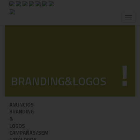
Toggl
naviga
!
BRANDING&LOGOS
ANUNCIOS
BRANDING
&
LOGOS
CAMPAÑAS/SEM
CATÁLOGOS