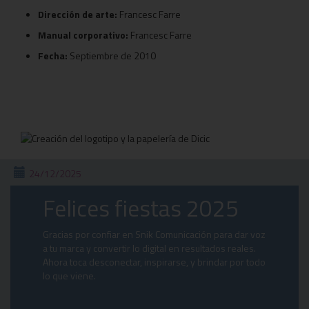
Dirección de arte:
Francesc Farre
Manual corporativo:
Francesc Farre
Fecha:
Septiembre de 2010
24/12/2025
Felices fiestas 2025
Gracias por confiar en Snik Comunicación para dar voz
a tu marca y convertir lo digital en resultados reales.
Ahora toca desconectar, inspirarse, y brindar por todo
lo que viene.