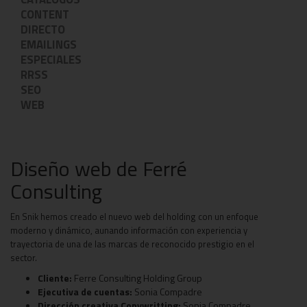
CONTENT
DIRECTO
EMAILINGS
ESPECIALES
RRSS
SEO
WEB
Diseño web de Ferré
Consulting
En Snik hemos creado el nuevo web del holding con un enfoque
moderno y dinámico, aunando información con experiencia y
trayectoria de una de las marcas de reconocido prestigio en el
sector.
Cliente:
Ferre Consulting Holding Group
Ejecutiva de cuentas:
Sonia Compadre
Dirección creativa Copywritting:
Sonia Compadre