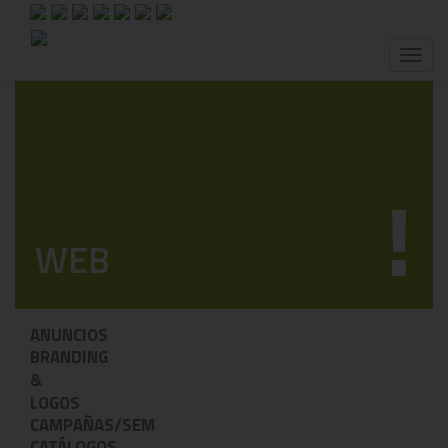
Toggl
naviga
!
WEB
ANUNCIOS
BRANDING
&
LOGOS
CAMPAÑAS/SEM
CATÁLOGOS