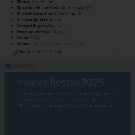
C
liente
: FisioBustar
Ejecutiva de cuentas
: Esther Fernández
Dirección creativa
: Sonia Compadre
Director de Arte
: Jordi C.
Copywriting:
Lisa Farias
Programación
: Jan Granell
Fecha
: 2024
Enlace
:
https://www.fisiobustar.com/
Previous
Next
24/12/2025
Felices fiestas 2025
Gracias por confiar en Snik Comunicación para dar voz
a tu marca y convertir lo digital en resultados reales.
Ahora toca desconectar, inspirarse, y brindar por todo
lo que viene.