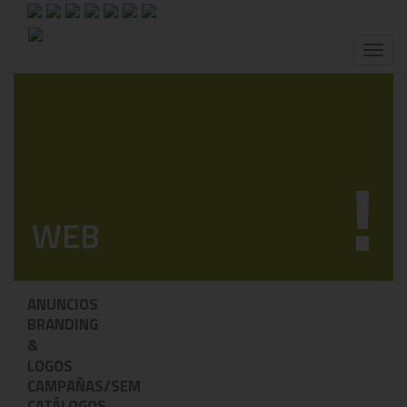
Toggl
naviga
!
WEB
ANUNCIOS
BRANDING
&
LOGOS
CAMPAÑAS/SEM
CATÁLOGOS