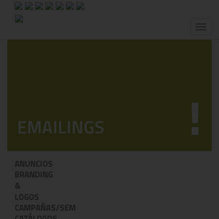
Toggl
naviga
!
EMAILINGS
ANUNCIOS
BRANDING
&
LOGOS
CAMPAÑAS/SEM
CATÁLOGOS