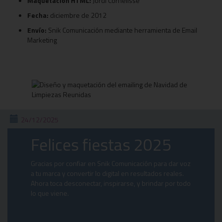
Maquetación HTML:
Jordi Cornelisse
Fecha:
diciembre de 2012
Envío:
Snik Comunicación mediante herramienta de Email
Marketing
24/12/2025
Felices fiestas 2025
Gracias por confiar en Snik Comunicación para dar voz
a tu marca y convertir lo digital en resultados reales.
Ahora toca desconectar, inspirarse, y brindar por todo
lo que viene.