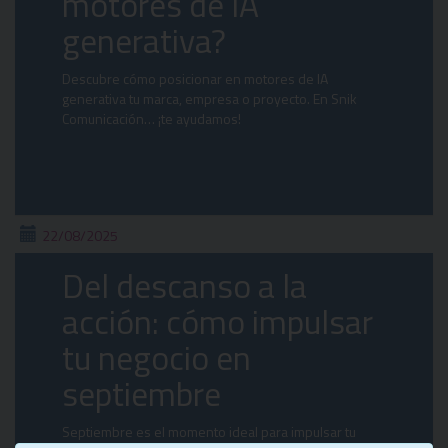
motores de IA
generativa?
Descubre cómo posicionar en motores de IA
generativa tu marca, empresa o proyecto. En Snik
Comunicación… ¡te ayudamos!
22/08/2025
Del descanso a la
acción: cómo impulsar
tu negocio en
septiembre
Septiembre es el momento ideal para impulsar tu