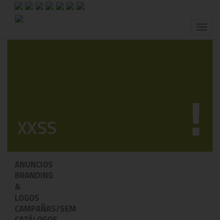
Toggl
naviga
!
XXSS
ANUNCIOS
BRANDING
&
LOGOS
CAMPAÑAS/SEM
CATÁLOGOS