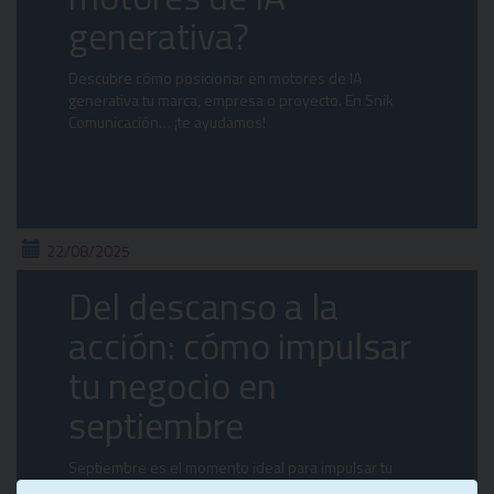
generativa?
Descubre cómo posicionar en motores de IA
generativa tu marca, empresa o proyecto. En Snik
Comunicación… ¡te ayudamos!
22/08/2025
Del descanso a la
acción: cómo impulsar
tu negocio en
septiembre
Septiembre es el momento ideal para impulsar tu
negocio: revisa tus metas, ajusta estrategias y conecta