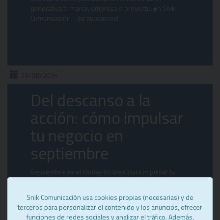
generativa tu marca, empresa o proyecto. En Snik
Comunicación… ¡te ayudamos!
22/08/2025
Del descanso a la
acción: cómo impulsar
tu negocio en
septiembre
Septiembre es el momento ideal para impulsar tu
negocio: revisa tus metas, ajusta estrategias y conecta
con tu audiencia con éxito
Snik Comunicación usa cookies propias (necesarias) y de
terceros para personalizar el contenido y los anuncios, ofrecer
funciones de redes sociales y analizar el tráfico. Además,