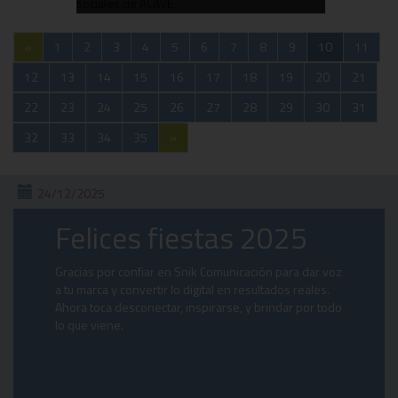
«
1
2
3
4
5
6
7
8
9
10
11
12
13
14
15
16
17
18
19
20
21
22
23
24
25
26
27
28
29
30
31
32
33
34
35
»
24/12/2025
Felices fiestas 2025
Gracias por confiar en Snik Comunicación para dar voz
a tu marca y convertir lo digital en resultados reales.
Ahora toca desconectar, inspirarse, y brindar por todo
lo que viene.