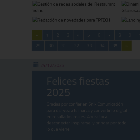
«
1
2
3
4
5
6
7
8
9
29
30
31
32
33
34
35
»
24/12/2025
Felices fiestas
2025
Gracias por confiar en Snik Comunicación
para dar voz a tu marca y convertir lo digital
en resultados reales. Ahora toca
desconectar, inspirarse, y brindar por todo
lo que viene.