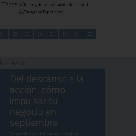
21
22
23
24
25
26
27
28
22/08/2025
Del descanso a la
acción: cómo
impulsar tu
negocio en
septiembre
Septiembre es el momento ideal para