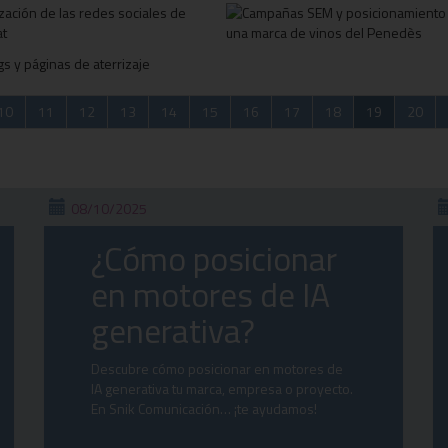
10
11
12
13
14
15
16
17
18
19
20
08/10/2025
¿Cómo posicionar
en motores de IA
generativa?
Descubre cómo posicionar en motores de
IA generativa tu marca, empresa o proyecto.
En Snik Comunicación… ¡te ayudamos!