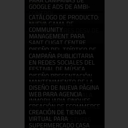
PARA CAMPAÑAS DE
RRSS
GOOGLE ADS DE AMBI-
CONTROL
CATÁLOGO DE PRODUCTO:
WEB
NUEVA GAMA DE
COMMUNITY
NEBULIZADORES DESV DE
MANAGEMENT PARA
AMBI-CONTROL
SANT CUGAT CENTRE
CATÁLOGOS
COMERCIAL
DISEÑO DEL TRÍPTICO DE
CAMPAÑA PUBLICITARIA
ACERO Y HIERRO
RRSS
DISEÑO TRÍPTICO
EN REDES SOCIALES DEL
CRITERIA
CATÁLOGOS
FESTIVAL DE MÚSICA
CATÁLOGOS
DIXIELAND
DISEÑO PRESENTACIÓN
MANTENIMIENTO DE LA
TPTECH
CAMPAÑAS/SEM
DISEÑO DE NUEVA PÁGINA
WEB Y TIENDA VIRTUAL
CATÁLOGOS
WEB PARA AGENCIA
DE CAFÉS Y TÉS INHALA
INMOBILIARIA FINQUES
WEB
CREACIÓN DE ECOMMERCE
CITY
CREACIÓN DE TIENDA
PARA TIENDA DE
WEB
VIRTUAL PARA
CHIMENEAS Y ESTUFAS
SUPERMERCADO CASA