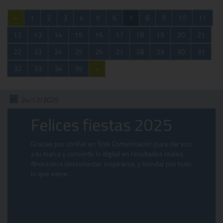
«
1
2
3
4
5
6
7
8
9
10
11
12
13
14
15
16
17
18
19
20
21
22
23
24
25
26
27
28
29
30
31
32
33
34
35
»
24/12/2025
Felices fiestas 2025
Gracias por confiar en Snik Comunicación para dar voz
a tu marca y convertir lo digital en resultados reales.
Ahora toca desconectar, inspirarse, y brindar por todo
lo que viene.