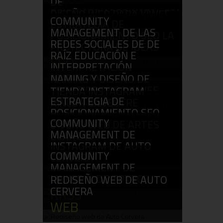
DE
RRSS
PSIQUIATRIAPERINATAL.COM
DISEÑO WEB PARA KIWEE
COMMUNITY
ESTRATEGIA DE
VIAJES
WEB
MANAGEMENT DE LAS
POSICIONAMIENTO SEO LA
WEB
REDES SOCIALES DE DE
PROYECTORA DE IDEAS
RAÍZ EDUCACIÓN E
SEO
INTERPRETACIÓN
AMBIENTAL
NAMING Y DISEÑO DE
LOGOTIPO PARA KIWEE
RRSS
TIENDA INSTAGRAM
ESTRATEGIA DE
RINCÓN SILVESTRE
BRANDING & LOGOS
POSICIONAMIENTO SEO
RRSS
COMMUNITY
RINCÓN SILVESTRE
DISEÑO WEB DE ARTES
MANAGEMENT DE
BLANCAS
SEO
INSTAGRAM DE AUTO
WEB
COMMUNITY
CERVERA
MANAGEMENT DE
RRSS
LINKEDIN DE TPTECH
REDISEÑO WEB DE AUTO
CERVERA
RRSS
WEB