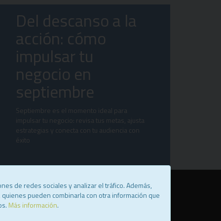
Del descanso a la
acción: cómo
impulsar tu
negocio en
septiembre
Septiembre es el momento ideal para
impulsar tu negocio: revisa tus metas, ajusta
estrategias y conecta con tu audiencia con
éxito
nes de redes sociales y analizar el tráfico. Además,
b, quienes pueden combinarla con otra información que
os.
Más información
.